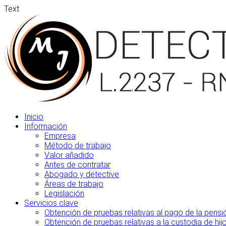
Text
Inicio
Información
Empresa
Método de trabajo
Valor añadido
Antes de contratar
Abogado y detective
Áreas de trabajo
Legislación
Servicios clave
Obtención de pruebas relativas al pago de la pensi
Obtención de pruebas relativas a la custodia de hij