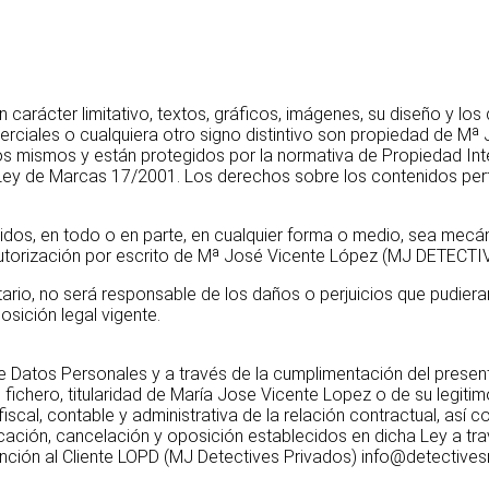
 carácter limitativo, textos, gráficos, imágenes, su diseño y l
rciales o cualquiera otro signo distintivo son propiedad de Mª
 mismos y están protegidos por la normativa de Propiedad Intele
la Ley de Marcas 17/2001. Los derechos sobre los contenidos p
dos, en todo o en parte, en cualquier forma o medio, sea mecáni
a autorización por escrito de Mª José Vicente López (MJ DETECTIV
o, no será responsable de los daños o perjuicios que pudieran d
osición legal vigente.
Datos Personales y a través de la cumplimentación del presente
fichero, titularidad de María Jose Vicente Lopez o de su legitimo
iscal, contable y administrativa de la relación contractual, así 
ación, cancelación y oposición establecidos en dicha Ley a tra
nción al Cliente LOPD (MJ Detectives Privados) info@detectives