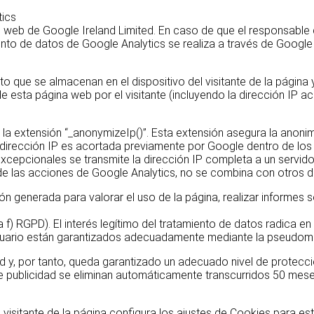
tics
sis web de Google Ireland Limited. En caso de que el responsabl
nto de datos de Google Analytics se realiza a través de Google 
to que se almacenan en el dispositivo del visitante de la página y
de esta página web por el visitante (incluyendo la dirección IP
 la extensión “_anonymizeIp()”. Esta extensión asegura la anonim
 la dirección IP es acortada previamente por Google dentro de lo
pcionales se transmite la dirección IP completa a un servidor d
 de las acciones de Google Analytics, no se combina con otros 
ón generada para valorar el uso de la página, realizar informes 
a f) RGPD). El interés legítimo del tratamiento de datos radica en 
usuario están garantizados adecuadamente mediante la pseudomi
d y, por tanto, queda garantizado un adecuado nivel de protecc
 de publicidad se eliminan automáticamente transcurridos 50 mes
l visitante de la página configura los ajustes de Cookies para es