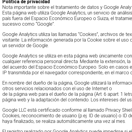
Política de privacidad
Nota importante sobre el tratamiento de datos y Google Analy
Esta página web utiliza Google Analytics, un servicio de análi
país fuera del Espacio Económico Europeo o Suiza, el tratamie
sucesivo como “Google”.
Google Analytics utiliza las llamadas “Cookies”, archivos de tex
visitante. La información generada por la Cookie sobre el uso 
un servidor de Google.
Google Analytics se utiliza en esta página web únicamente con
cualquier referencia personal directa. Mediante la extensión,
del acuerdo del Espacio Económico Europeo. Solo en casos exce
IP transmitida por el navegador correspondiente, en el marco
En nombre del dueño de la página, Google utilizará la informaci
otros servicios relacionados con el uso de Internet o
de la página web para el dueño de la página (Art. 6 apart. 1 letr
página web y la adaptación del contenido. Los intereses del 
Google LLC está certificado conforme al llamado Privacy Shiel
Cookies, reconocimiento de usuario (p.ej. ID de usuario) o ID
haya finalizado, se realiza automáticamente una vez al mes.
El registro realizado por Google Analytics puede impedirse si e