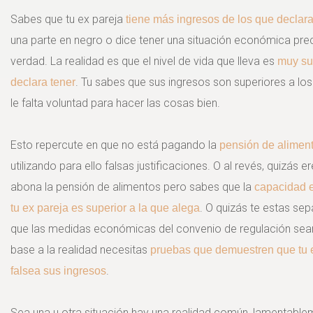
Sabes que tu ex pareja
tiene más ingresos de los que declar
una parte en negro o dice tener una situación económica pre
verdad. La realidad es que el nivel de vida que lleva es
muy su
. Tu sabes que sus ingresos son superiores a lo
declara tener
le falta voluntad para hacer las cosas bien.
Esto repercute en que no está pagando la
pensión de alimen
utilizando para ello falsas justificaciones. O al revés, quizás er
abona la pensión de alimentos pero sabes que la
capacidad 
. O quizás te estas se
tu ex pareja es superior a la que alega
que las medidas económicas del convenio de regulación se
base a la realidad necesitas
pruebas que demuestren que tu 
.
falsea sus ingresos
Sea una u otra situación hay una realidad común, lamentabl