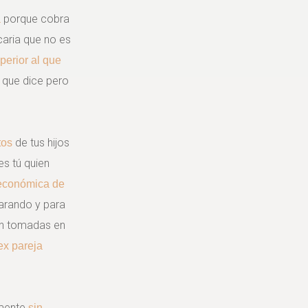
porque cobra
a
caria que no es
perior al que
s que dice pero
de tus hijos
tos
es tú quien
económica de
parando y para
an tomadas en
ex pareja
emente
sin