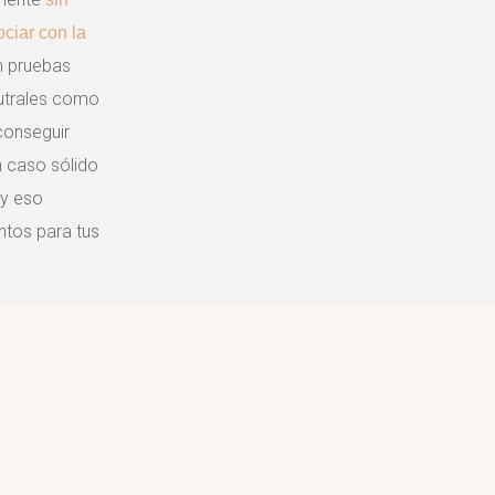
ciar con la
n pruebas
eutrales como
conseguir
 caso sólido
y eso
ntos para tus